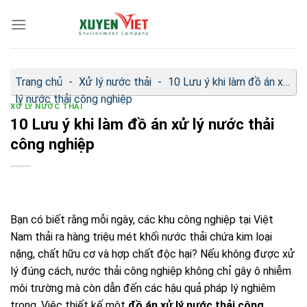
Bỏ
qua
nội
dung
Trang chủ
-
Xử lý nước thải
-
10 Lưu ý khi làm đồ án xử
lý nước thải công nghiệp
XỬ LÝ NƯỚC THẢI
10 Lưu ý khi làm đồ án xử lý nước thải
công nghiệp
Bạn có biết rằng mỗi ngày, các khu công nghiệp tại Việt
Nam thải ra hàng triệu mét khối nước thải chứa kim loại
nặng, chất hữu cơ và hợp chất độc hại? Nếu không được xử
lý đúng cách, nước thải công nghiệp không chỉ gây ô nhiễm
môi trường mà còn dẫn đến các hậu quả pháp lý nghiêm
trọng. Việc thiết kế một
đồ án xử lý nước thải công