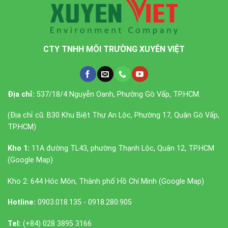
CTY TNHH MÔI TRƯỜNG XUYÊN VIỆT
Địa chỉ:
537/18/4 Nguyễn Oanh, Phường Gò Vấp, TP.HCM.
(Địa chỉ cũ: B30 Khu Biệt Thự An Lộc, Phường 17, Quận Gò Vấp,
TP.HCM)
Kho 1:
11A đường TL43, phường Thạnh Lộc, Quận 12, TP.HCM
(
Google Map
)
Kho 2: 644 Hóc Môn, Thành phố Hồ Chí Minh (
Google Map
)
Hotline:
0903.018.135 - 0918.280.905
Tel:
(+84) 028 3895 3166