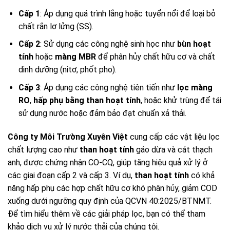
Cấp 1
: Áp dụng quá trình lắng hoặc tuyển nổi để loại bỏ
chất rắn lơ lửng (SS).
Cấp 2
: Sử dụng các công nghệ sinh học như
bùn hoạt
tính
hoặc
màng MBR
để phân hủy chất hữu cơ và chất
dinh dưỡng (nitơ, phốt pho).
Cấp 3
: Áp dụng các công nghệ tiên tiến như
lọc màng
RO
,
hấp phụ bằng than hoạt tính
, hoặc khử trùng để tái
sử dụng nước hoặc đảm bảo đạt chuẩn xả thải.
Công ty Môi Trường Xuyên Việt
cung cấp các vật liệu lọc
chất lượng cao như
than hoạt tính
gáo dừa và cát thạch
anh, được chứng nhận CO-CQ, giúp tăng hiệu quả xử lý ở
các giai đoạn cấp 2 và cấp 3. Ví dụ,
than hoạt tính
có khả
năng hấp phụ các hợp chất hữu cơ khó phân hủy, giảm COD
xuống dưới ngưỡng quy định của QCVN 40:2025/BTNMT.
Để tìm hiểu thêm về các giải pháp lọc, bạn có thể tham
khảo dịch vụ xử lý nước thải của chúng tôi.