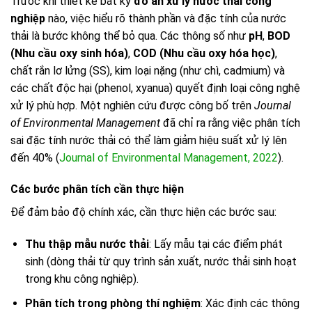
Trước khi thiết kế bất kỳ
đồ án xử lý nước thải công
nghiệp
nào, việc hiểu rõ thành phần và đặc tính của nước
thải là bước không thể bỏ qua. Các thông số như
pH
,
BOD
(Nhu cầu oxy sinh hóa)
,
COD (Nhu cầu oxy hóa học)
,
chất rắn lơ lửng (SS), kim loại nặng (như chì, cadmium) và
các chất độc hại (phenol, xyanua) quyết định loại công nghệ
xử lý phù hợp. Một nghiên cứu được công bố trên
Journal
of Environmental Management
đã chỉ ra rằng việc phân tích
sai đặc tính nước thải có thể làm giảm hiệu suất xử lý lên
đến 40% (
Journal of Environmental Management, 2022
).
Các bước phân tích cần thực hiện
Để đảm bảo độ chính xác, cần thực hiện các bước sau:
Thu thập mẫu nước thải
: Lấy mẫu tại các điểm phát
sinh (dòng thải từ quy trình sản xuất, nước thải sinh hoạt
trong khu công nghiệp).
Phân tích trong phòng thí nghiệm
: Xác định các thông