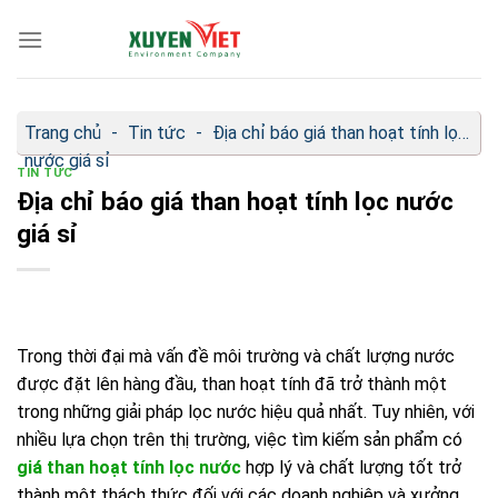
Bỏ
qua
nội
dung
Trang chủ
-
Tin tức
-
Địa chỉ báo giá than hoạt tính lọc
nước giá sỉ
TIN TỨC
Địa chỉ báo giá than hoạt tính lọc nước
giá sỉ
Trong thời đại mà vấn đề môi trường và chất lượng nước
được đặt lên hàng đầu, than hoạt tính đã trở thành một
trong những giải pháp lọc nước hiệu quả nhất. Tuy nhiên, với
nhiều lựa chọn trên thị trường, việc tìm kiếm sản phẩm có
giá than hoạt tính lọc nước
hợp lý và chất lượng tốt trở
thành một thách thức đối với các doanh nghiệp và xưởng