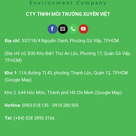
CTY TNHH MÔI TRƯỜNG XUYÊN VIỆT
Địa chỉ:
537/18/4 Nguyễn Oanh, Phường Gò Vấp, TP.HCM.
(Địa chỉ cũ: B30 Khu Biệt Thự An Lộc, Phường 17, Quận Gò Vấp,
TP.HCM)
Kho 1:
11A đường TL43, phường Thạnh Lộc, Quận 12, TP.HCM
(
Google Map
)
Kho 2: 644 Hóc Môn, Thành phố Hồ Chí Minh (
Google Map
)
Hotline:
0903.018.135 - 0918.280.905
Tel:
(+84) 028 3895 3166