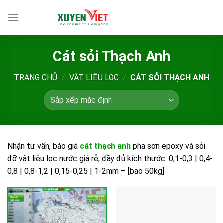
Bỏ
qua
nội
dung
Cát sỏi Thạch Anh
TRANG CHỦ
/
VẬT LIỆU LỌC
/
CÁT SỎI THẠCH ANH
Nhận tư vấn, báo giá
cát thạch anh
pha sơn epoxy và sỏi
đỡ vật liệu lọc nước giá rẻ, đầy đủ kích thước: 0,1-0,3 | 0,4-
0,8 | 0,8-1,2 | 0,15-0,25 | 1-2mm – [bao 50kg]