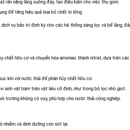
ạt rắn nặng lắng xuống đáy, tạo điều kiện cho việc thu gom.
ng để tăng hiệu quả loại bỏ chất lơ lửng.
dịch vụ bảo trì định kỳ cho các hệ thống sàng lọc và bể lắng, đ
hủy chất hữu cơ và chuyển hóa amoniac thành nitrat, dựa trên các
 sục khí với nước thải để phân hủy chất hữu cơ.
vi sinh vật bám trên vật liệu cố định, như trong bộ lọc nhỏ giọt.
môi trường không có oxy, phù hợp cho nước thải công nghiệp.
 ô nhiễm và dinh dưỡng còn sót lại: