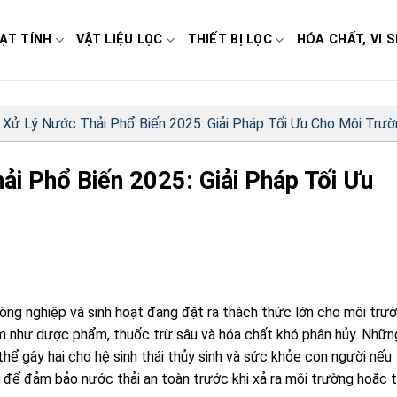
ẠT TÍNH
VẬT LIỆU LỌC
THIẾT BỊ LỌC
HÓA CHẤT, VI S
 Xử Lý Nước Thải Phổ Biến 2025: Giải Pháp Tối Ưu Cho Môi Trư
ải Phổ Biến 2025: Giải Pháp Tối Ưu
ông nghiệp và sinh hoạt đang đặt ra thách thức lớn cho môi trườ
iễm như dược phẩm, thuốc trừ sâu và hóa chất khó phân hủy. Nhữn
 thể gây hại cho hệ sinh thái thủy sinh và sức khỏe con người nếu
o để đảm bảo nước thải an toàn trước khi xả ra môi trường hoặc t