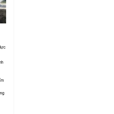
 lực
nh
ẩm
ông