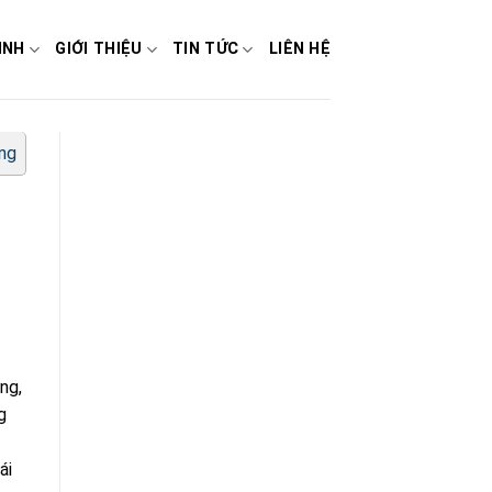
INH
GIỚI THIỆU
TIN TỨC
LIÊN HỆ
ờng
ng,
g
ái