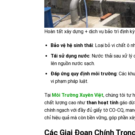
Hoàn tất xây dựng + dịch vụ bảo trì định kỳ
Bảo vệ hệ sinh thái
: Loại bỏ vi chất ô 
Tái sử dụng nước
: Nước thải sau xử lý
lên nguồn nước sạch.
Đáp ứng quy định môi trường
: Các kh
vi phạm pháp luật.
Tại
Môi Trường Xuyên Việt
, chúng tôi tự
chất lượng cao như
than hoạt tính
gáo dừa
chính ngạch với đầy đủ giấy tờ CO-CQ, mang
chỉ hiệu quả mà còn bền vững, góp phần xâ
Các Giai Đoạn Chính Trong