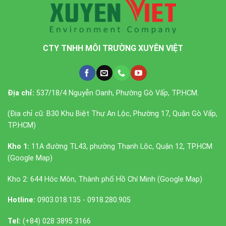
CTY TNHH MÔI TRƯỜNG XUYÊN VIỆT
Địa chỉ:
537/18/4 Nguyễn Oanh, Phường Gò Vấp, TP.HCM.
(Địa chỉ cũ: B30 Khu Biệt Thự An Lộc, Phường 17, Quận Gò Vấp,
TP.HCM)
Kho 1:
11A đường TL43, phường Thạnh Lộc, Quận 12, TP.HCM
(
Google Map
)
Kho 2: 644 Hóc Môn, Thành phố Hồ Chí Minh (
Google Map
)
Hotline:
0903.018.135 - 0918.280.905
Tel:
(+84) 028 3895 3166