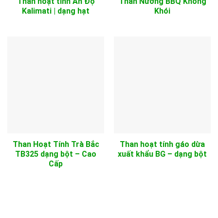
Than hoạt tính Ấn Độ
Than Nướng BBQ Không
Kalimati | dạng hạt
Khói
Than Hoạt Tính Trà Bắc
Than hoạt tính gáo dừa
TB325 dạng bột – Cao
xuất khẩu BG – dạng bột
Cấp