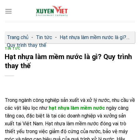
Bỏ
qua
nội
dung
Trang chủ
-
Tin tức
-
Hạt nhựa làm mềm nước là gì?
Quy trình thay thế
TIN TỨC
Hạt nhựa làm mềm nước là gì? Quy trình
thay thế
Trong ngành công nghiệp sản xuất và xử lý nước, nhu cầu về
các vật liệu lọc như
hạt nhựa làm mềm nước
ngày càng
tăng cao, đặc biệt là tại các doanh nghiệp và xưởng sản
xuất tại Việt Nam. Hạt nhựa làm mềm nước đóng vai trò
thiết yếu trong việc giảm độ cứng của nước, bảo vệ máy
móc và nâng cao hiệu quả của quá trình xử lý nước. Hãy