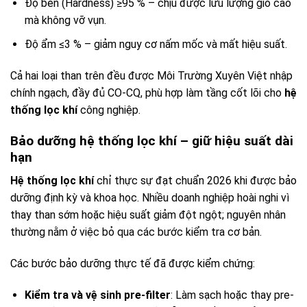
Độ bền (Hardness) ≥95 % – chịu được lưu lượng gió cao
mà không vỡ vụn.
Độ ẩm ≤3 % – giảm nguy cơ nấm mốc và mất hiệu suất.
Cả hai loại than trên đều được Môi Trường Xuyên Việt nhập
chính ngạch, đầy đủ CO-CQ, phù hợp làm tầng cốt lõi cho
hệ
thống lọc khí
công nghiệp.
Bảo dưỡng hệ thống lọc khí – giữ hiệu suất dài
hạn
Hệ thống lọc khí
chỉ thực sự đạt chuẩn 2026 khi được bảo
dưỡng định kỳ và khoa học. Nhiều doanh nghiệp hoài nghi vì
thay than sớm hoặc hiệu suất giảm đột ngột; nguyên nhân
thường nằm ở việc bỏ qua các bước kiểm tra cơ bản.
Các bước bảo dưỡng thực tế đã được kiểm chứng:
Kiểm tra và vệ sinh pre-filter
: Làm sạch hoặc thay pre-