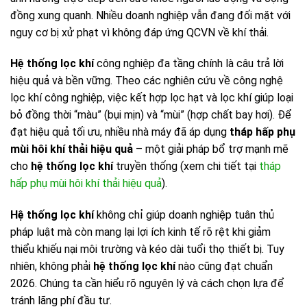
đồng xung quanh. Nhiều doanh nghiệp vẫn đang đối mặt với
nguy cơ bị xử phạt vì không đáp ứng QCVN về khí thải.
Hệ thống lọc khí
công nghiệp đa tầng chính là câu trả lời
hiệu quả và bền vững. Theo các nghiên cứu về công nghệ
lọc khí công nghiệp, việc kết hợp lọc hạt và lọc khí giúp loại
bỏ đồng thời “màu” (bụi mịn) và “mùi” (hợp chất bay hơi). Để
đạt hiệu quả tối ưu, nhiều nhà máy đã áp dụng
tháp hấp phụ
mùi hôi khí thải hiệu quả
– một giải pháp bổ trợ mạnh mẽ
cho
hệ thống lọc khí
truyền thống (xem chi tiết tại
tháp
hấp phụ mùi hôi khí thải hiệu quả
).
Hệ thống lọc khí
không chỉ giúp doanh nghiệp tuân thủ
pháp luật mà còn mang lại lợi ích kinh tế rõ rệt khi giảm
thiểu khiếu nại môi trường và kéo dài tuổi thọ thiết bị. Tuy
nhiên, không phải
hệ thống lọc khí
nào cũng đạt chuẩn
2026. Chúng ta cần hiểu rõ nguyên lý và cách chọn lựa để
tránh lãng phí đầu tư.