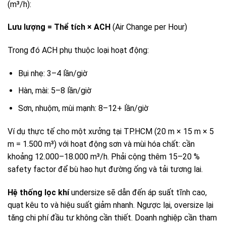
(m³/h):
Lưu lượng = Thể tích × ACH
(Air Change per Hour)
Trong đó ACH phụ thuộc loại hoạt động:
Bụi nhẹ: 3–4 lần/giờ
Hàn, mài: 5–8 lần/giờ
Sơn, nhuộm, mùi mạnh: 8–12+ lần/giờ
Ví dụ thực tế cho một xưởng tại TP.HCM (20 m × 15 m × 5
m = 1.500 m³) với hoạt động sơn và mùi hóa chất: cần
khoảng 12.000–18.000 m³/h. Phải cộng thêm 15–20 %
safety factor để bù hao hụt đường ống và tải tương lai.
Hệ thống lọc khí
undersize sẽ dẫn đến áp suất tĩnh cao,
quạt kêu to và hiệu suất giảm nhanh. Ngược lại, oversize lại
tăng chi phí đầu tư không cần thiết. Doanh nghiệp cần tham