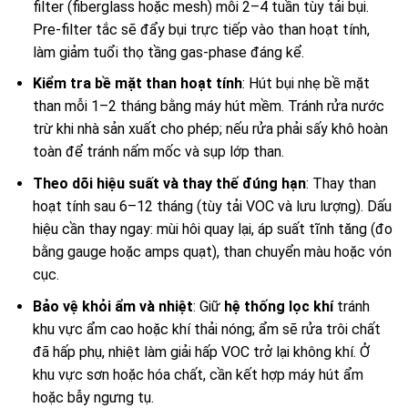
filter (fiberglass hoặc mesh) mỗi 2–4 tuần tùy tải bụi.
Pre-filter tắc sẽ đẩy bụi trực tiếp vào than hoạt tính,
làm giảm tuổi thọ tầng gas-phase đáng kể.
Kiểm tra bề mặt than hoạt tính
: Hút bụi nhẹ bề mặt
than mỗi 1–2 tháng bằng máy hút mềm. Tránh rửa nước
trừ khi nhà sản xuất cho phép; nếu rửa phải sấy khô hoàn
toàn để tránh nấm mốc và sụp lớp than.
Theo dõi hiệu suất và thay thế đúng hạn
: Thay than
hoạt tính sau 6–12 tháng (tùy tải VOC và lưu lượng). Dấu
hiệu cần thay ngay: mùi hôi quay lại, áp suất tĩnh tăng (đo
bằng gauge hoặc amps quạt), than chuyển màu hoặc vón
cục.
Bảo vệ khỏi ẩm và nhiệt
: Giữ
hệ thống lọc khí
tránh
khu vực ẩm cao hoặc khí thải nóng; ẩm sẽ rửa trôi chất
đã hấp phụ, nhiệt làm giải hấp VOC trở lại không khí. Ở
khu vực sơn hoặc hóa chất, cần kết hợp máy hút ẩm
hoặc bẫy ngưng tụ.