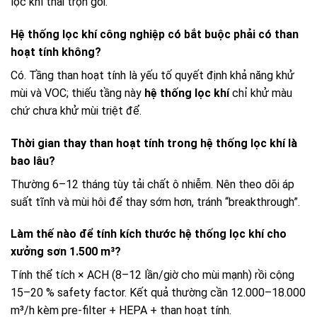
lọc khí thải trọn gói.
Hệ thống lọc khí công nghiệp có bắt buộc phải có than
hoạt tính không?
Có. Tầng than hoạt tính là yếu tố quyết định khả năng khử
mùi và VOC; thiếu tầng này
hệ thống lọc khí
chỉ khử màu
chứ chưa khử mùi triệt để.
Thời gian thay than hoạt tính trong hệ thống lọc khí là
bao lâu?
Thường 6–12 tháng tùy tải chất ô nhiễm. Nên theo dõi áp
suất tĩnh và mùi hôi để thay sớm hơn, tránh “breakthrough”.
Làm thế nào để tính kích thước hệ thống lọc khí cho
xưởng sơn 1.500 m³?
Tính thể tích × ACH (8–12 lần/giờ cho mùi mạnh) rồi cộng
15–20 % safety factor. Kết quả thường cần 12.000–18.000
m³/h kèm pre-filter + HEPA + than hoạt tính.