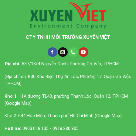
CTY TNHH MÔI TRƯỜNG XUYÊN VIỆT
Địa chỉ:
537/18/4 Nguyễn Oanh, Phường Gò Vấp, TP.HCM.
(Địa chỉ cũ: B30 Khu Biệt Thự An Lộc, Phường 17, Quận Gò Vấp,
TP.HCM)
Kho 1:
11A đường TL43, phường Thạnh Lộc, Quận 12, TP.HCM
(
Google Map
)
Kho 2: 644 Hóc Môn, Thành phố Hồ Chí Minh (
Google Map
)
Hotline:
0903.018.135 - 0918.280.905