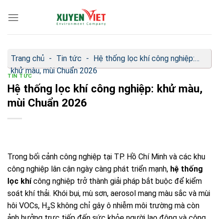
Bỏ
qua
nội
dung
Trang chủ
-
Tin tức
-
Hệ thống lọc khí công nghiệp:
khử màu, mùi Chuẩn 2026
TIN TỨC
Hệ thống lọc khí công nghiệp: khử màu,
mùi Chuẩn 2026
Trong bối cảnh công nghiệp tại TP. Hồ Chí Minh và các khu
công nghiệp lân cận ngày càng phát triển mạnh,
hệ thống
lọc khí
công nghiệp trở thành giải pháp bắt buộc để kiểm
soát khí thải. Khói bụi, mù sơn, aerosol mang màu sắc và mùi
hôi VOCs, H₂S không chỉ gây ô nhiễm môi trường mà còn
ảnh hưởng trực tiếp đến sức khỏe người lao động và cộng