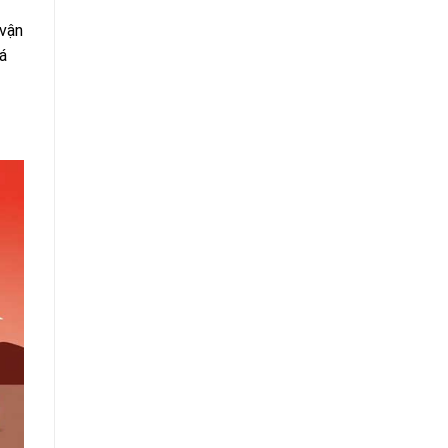
 vận
iá