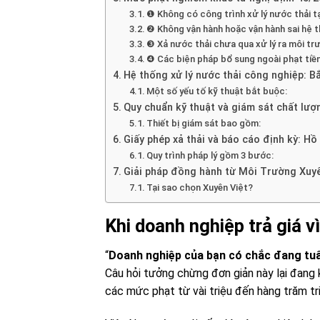
❶ Không có công trình xử lý nước thải t
❷ Không vận hành hoặc vận hành sai hệ t
❸ Xả nước thải chưa qua xử lý ra môi tr
❹ Các biện pháp bổ sung ngoài phạt tiề
Hệ thống xử lý nước thải công nghiệp: B
Một số yếu tố kỹ thuật bắt buộc:
Quy chuẩn kỹ thuật và giám sát chất lượn
Thiết bị giám sát bao gồm:
Giấy phép xả thải và báo cáo định kỳ: Hồ
Quy trình pháp lý gồm 3 bước:
Giải pháp đồng hành từ Môi Trường Xuyê
Tại sao chọn Xuyên Việt?
Khi doanh nghiệp trả giá v
“
Doanh nghiệp của bạn có chắc đang tuâ
Câu hỏi tưởng chừng đơn giản này lại đang k
các mức phạt từ vài triệu đến hàng trăm tri