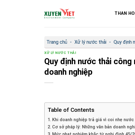
Bỏ
qua
THAN HO
nội
dung
Trang chủ
-
Xử lý nước thải
-
Quy định 
XỬ LÝ NƯỚC THẢI
Quy định nước thải công
doanh nghiệp
Table of Contents
Khi doanh nghiệp trả giá vì coi nhẹ nước 
Cơ sở pháp lý: Những văn bản doanh nghi
Mức phạt nghiêm khắc từ nghị định 45/