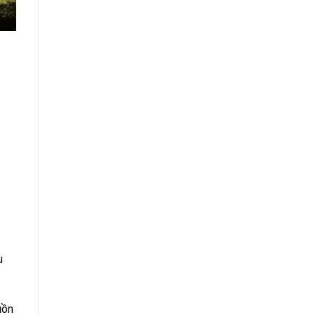
ụ
uồn