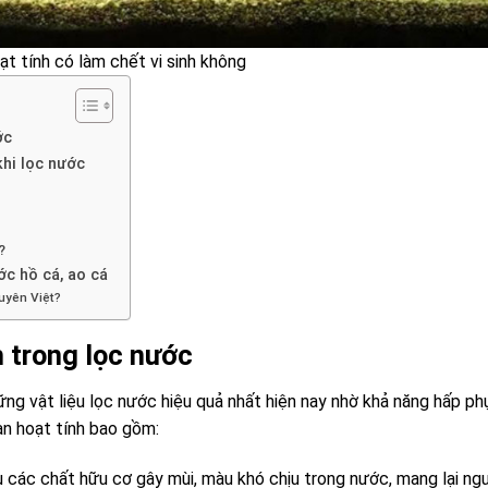
ạt tính có làm chết vi sinh không
ớc
khi lọc nước
?
ớc hồ cá, ao cá
uyên Việt?
h trong lọc nước
g vật liệu lọc nước hiệu quả nhất hiện nay nhờ khả năng hấp ph
an hoạt tính bao gồm:
 các chất hữu cơ gây mùi, màu khó chịu trong nước, mang lại ng