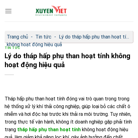
Bỏ
qua
nội
dung
Trang chủ
-
Tin tức
-
Lý do tháp hấp phụ than hoạt tính
không hoạt động hiệu quả
TIN TỨC
Lý do tháp hấp phụ than hoạt tính không
hoạt động hiệu quả
Tháp hấp phụ than hoạt tính đóng vai trò quan trọng trong
hệ thống xử lý khí thải công nghiệp, giúp loại bỏ các chất ô
nhiễm và hơi độc hại trước khi thải ra môi trường. Tuy nhiên,
trong thực tế vận hành, không ít doanh nghiệp gặp phải tình
trạng
tháp hấp phụ than hoạt tính
không hoạt động hiệu
quả, làm giảm khả năng lọc khí, gây ảnh hưởng đến chất