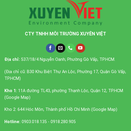
CTY TNHH MÔI TRƯỜNG XUYÊN VIỆT
Địa chỉ:
537/18/4 Nguyễn Oanh, Phường Gò Vấp, TP.HCM.
(Địa chỉ cũ: B30 Khu Biệt Thự An Lộc, Phường 17, Quận Gò Vấp,
TP.HCM)
Kho 1:
11A đường TL43, phường Thạnh Lộc, Quận 12, TP.HCM
(
Google Map
)
Kho 2: 644 Hóc Môn, Thành phố Hồ Chí Minh (
Google Map
)
Hotline:
0903.018.135 - 0918.280.905