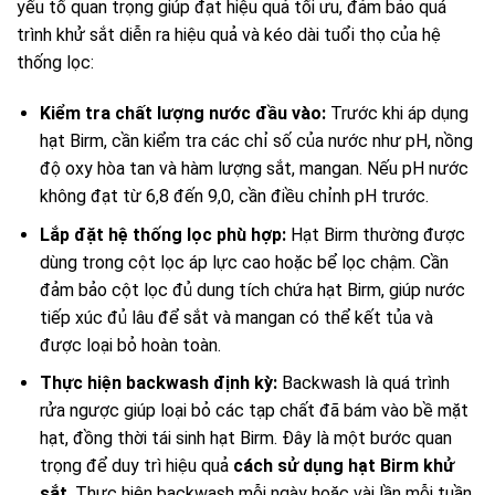
yếu tố quan trọng giúp đạt hiệu quả tối ưu, đảm bảo quá
trình khử sắt diễn ra hiệu quả và kéo dài tuổi thọ của hệ
thống lọc:
Kiểm tra chất lượng nước đầu vào:
Trước khi áp dụng
hạt Birm, cần kiểm tra các chỉ số của nước như pH, nồng
độ oxy hòa tan và hàm lượng sắt, mangan. Nếu pH nước
không đạt từ 6,8 đến 9,0, cần điều chỉnh pH trước.
Lắp đặt hệ thống lọc phù hợp:
Hạt Birm thường được
dùng trong cột lọc áp lực cao hoặc bể lọc chậm. Cần
đảm bảo cột lọc đủ dung tích chứa hạt Birm, giúp nước
tiếp xúc đủ lâu để sắt và mangan có thể kết tủa và
được loại bỏ hoàn toàn.
Thực hiện backwash định kỳ:
Backwash là quá trình
rửa ngược giúp loại bỏ các tạp chất đã bám vào bề mặt
hạt, đồng thời tái sinh hạt Birm. Đây là một bước quan
trọng để duy trì hiệu quả
cách sử dụng hạt Birm khử
sắt
. Thực hiện backwash mỗi ngày hoặc vài lần mỗi tuần