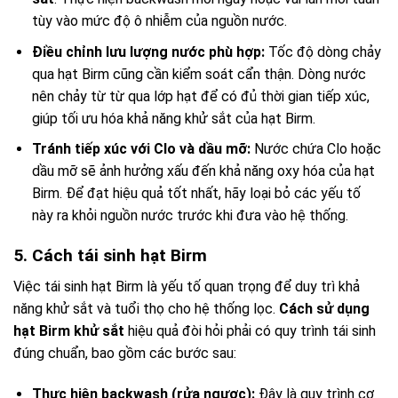
tùy vào mức độ ô nhiễm của nguồn nước.
Điều chỉnh lưu lượng nước phù hợp:
Tốc độ dòng chảy
qua hạt Birm cũng cần kiểm soát cẩn thận. Dòng nước
nên chảy từ từ qua lớp hạt để có đủ thời gian tiếp xúc,
giúp tối ưu hóa khả năng khử sắt của hạt Birm.
Tránh tiếp xúc với Clo và dầu mỡ:
Nước chứa Clo hoặc
dầu mỡ sẽ ảnh hưởng xấu đến khả năng oxy hóa của hạt
Birm. Để đạt hiệu quả tốt nhất, hãy loại bỏ các yếu tố
này ra khỏi nguồn nước trước khi đưa vào hệ thống.
5. Cách tái sinh hạt Birm
Việc tái sinh hạt Birm là yếu tố quan trọng để duy trì khả
năng khử sắt và tuổi thọ cho hệ thống lọc.
Cách sử dụng
hạt Birm khử sắt
hiệu quả đòi hỏi phải có quy trình tái sinh
đúng chuẩn, bao gồm các bước sau:
Thực hiện backwash (rửa ngược):
Đây là quy trình cơ