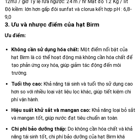
12m3 / giờ Tỷ lệ rửa ngược: 24 m / hr Mật độ 1.2 Kg / lít
Độ kiềm: lớn hơn gấp đôi sunfat và clorua kết hợp pH : 6,8-
9,0
3. Ưu và nhược điểm của hạt Birm
Ưu điểm:
Không cần sử dụng hóa chất:
Một điểm nổi bật của
hạt Birm là có thể hoạt động mà không cần hóa chất để
tạo phản ứng oxy hóa, giúp giảm tác động đến môi
trường.
Tuổi thọ cao:
Khả năng tái sinh và tuổi thọ sử dụng cao
hơn so với nhiều loại vật liệu lọc khác, giúp tiết kiệm chi
phí vận hành.
Hiệu suất khử sắt và mangan cao:
Khả năng loại bỏ sắt
và mangan tốt, giúp nước đạt tiêu chuẩn an toàn.
Chi phí bảo dưỡng thấp:
Do không cần hóa chất và khả
năng tái sinh tốt, chi phí bảo dưỡng của hạt Birm khá