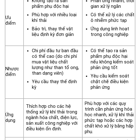
Không tạo ra sản
Phản ứng nhanh, thời
phẩm phụ độc hại
gian xử lý ngắn
Phù hợp với nhiều loại
Có thể xử lý các chất
Ưu
khí thải
ô nhiễm phức tạp
điểm
Bảo trì, thay thế vật
Ứng dụng linh hoạt
liệu định kỳ đơn giản
trong công nghiệp
Chi phí đầu tư ban đầu
Có thể tạo ra sản
có thể cao (do chi phí
phẩm phụ độc hại
mua vật liệu chất
nếu không kiểm soát
lượng như than tổ ong,
phản ứng tốt
Nhược
than dạng viên)
điểm
Yêu cầu kiểm soát
Yêu cầu thay thế định
chặt chẽ điều kiện
kỳ
phản ứng
Phù hợp với các quy
Thích hợp cho các hệ
trình cần phản ứng hóa
thống xử lý khí thải trong
Ứng
học nhanh, xử lý khí thải
ngành hóa chất, điện lực,
dụng
phức tạp hoặc các hợp
sản xuất công nghiệp với
chất khó xử lý bằng hấp
điều kiện ổn định.
phụ.