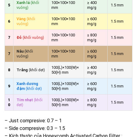
Xanh lá
(khối
100×100×100
≥ 400
5
1.5 mm
vuông)
mm
mg/g
Vàng
(khối
100×100×100
≥ 600
6
1.5 mm
vuông)
mm
mg/g
100×100×100
≥ 800
7
Đỏ
(khối vuông)
1.5 mm
mm
mg/g
Nâu
(khối
100×100×100
≥ 600
7
1.5 mm
vuông)
mm
mg/g
100(L)×100(W)×
≥ 400
8
Trắng
(khối dẹt)
1.5 mm
50(H) mm
mg/g
Xanh dương
100(L)×100(W)×
≥ 600
9
1.5 mm
đậm
(khối dẹt)
50(H) mm
mg/g
1
Tím nhạt
(khối
100(L)×100(W)×
≥ 800
1.5 mm
0
dẹt)
50(H) mm
mg/g
– Just compresive: 0.7 – 1
– Side compresive: 0.3 – 1.5
– Kích thước của Honeycomb Activated Carbon Filter :