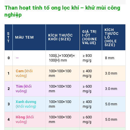
Than hoạt tính tổ ong lọc khí – khử mùi công
nghiệp
KÍCH
GIÁ TRỊ
S
THƯỚC
KÍCH THƯỚC
I-ỐT
T
MÀU TEM
LỖ
KHỐI (SIZE)
(IODINE
T
(HOLE
VALUE)
SIZE)
100(L)×100(W)×
≥ 800
0
—
8 mm
100(H) mm
mg/g
Cam
(khối
100×100×100
≥ 400
1
3.0 mm
vuông)
mm
mg/g
Tím
(khối
100×100×100
≥ 600
2
3.0 mm
vuông)
mm
mg/g
Xanh dương
100×100×100
≥ 400
3
5.0 mm
(khối vuông)
mm
mg/g
Hồng
(khối
100×100×100
≥ 600
4
5.0 mm
vuông)
mm
mg/g