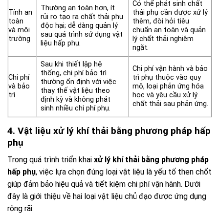
Có thể phát sinh chất
Thường an toàn hơn, ít
Tính an
thải phụ cần được xử lý
rủi ro tạo ra chất thải phụ
toàn
thêm, đòi hỏi tiêu
độc hại; dễ dàng quản lý
và môi
chuẩn an toàn và quản
sau quá trình sử dụng vật
trường
lý chất thải nghiêm
liệu hấp phụ.
ngặt.
Sau khi thiết lập hệ
Chi phí vận hành và bảo
thống, chi phí bảo trì
Chi phí
trì phụ thuộc vào quy
thường ổn định với việc
và bảo
mô, loại phản ứng hóa
thay thế vật liệu theo
trì
học và yêu cầu xử lý
định kỳ và không phát
chất thải sau phản ứng.
sinh nhiều chi phí phụ.
4. Vật liệu xử lý khí thải bằng phương pháp hấp
phụ
Trong quá trình triển khai
xử lý khí thải bằng phương pháp
hấp phụ
, việc lựa chọn đúng loại vật liệu là yếu tố then chốt
giúp đảm bảo hiệu quả và tiết kiệm chi phí vận hành. Dưới
đây là giới thiệu về hai loại vật liệu chủ đạo được ứng dụng
rộng rãi: