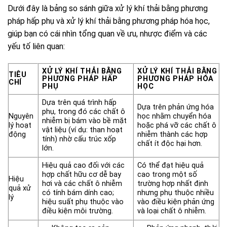
Dưới đây là bảng so sánh giữa xử lý khí thải bằng phương
pháp hấp phụ và xử lý khí thải bằng phương pháp hóa học,
giúp bạn có cái nhìn tổng quan về ưu, nhược điểm và các
yếu tố liên quan:
XỬ LÝ KHÍ THẢI BẰNG
XỬ LÝ KHÍ THẢI BẰNG
TIÊU
PHƯƠNG PHÁP HẤP
PHƯƠNG PHÁP HÓA
CHÍ
PHỤ
HỌC
Dựa trên quá trình hấp
Dựa trên phản ứng hóa
phụ, trong đó các chất ô
Nguyên
học nhằm chuyển hóa
nhiễm bị bám vào bề mặt
lý hoạt
hoặc phá vỡ các chất ô
vật liệu (ví dụ: than hoạt
động
nhiễm thành các hợp
tính) nhờ cấu trúc xốp
chất ít độc hại hơn.
lớn.
Hiệu quả cao đối với các
Có thể đạt hiệu quả
hợp chất hữu cơ dễ bay
cao trong một số
Hiệu
hơi và các chất ô nhiễm
trường hợp nhất định
quả xử
có tính bám dính cao;
nhưng phụ thuộc nhiều
lý
hiệu suất phụ thuộc vào
vào điều kiện phản ứng
điều kiện môi trường.
và loại chất ô nhiễm.