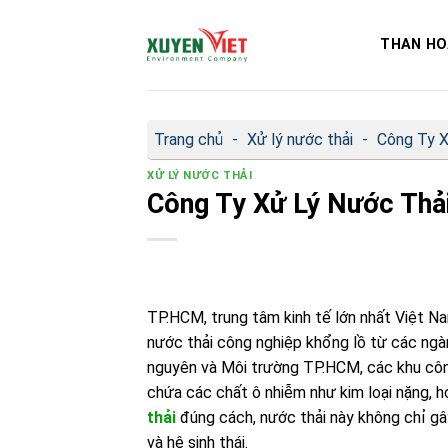
Bỏ
qua
THAN HO
nội
dung
Trang chủ
-
Xử lý nước thải
-
Công Ty 
XỬ LÝ NƯỚC THẢI
Công Ty Xử Lý Nước Thả
TP.HCM, trung tâm kinh tế lớn nhất Việt N
nước thải công nghiệp khổng lồ từ các ng
nguyên và Môi trường TP.HCM, các khu công 
chứa các chất ô nhiễm như kim loại nặng, h
thải
đúng cách, nước thải này không chỉ 
và hệ sinh thái.