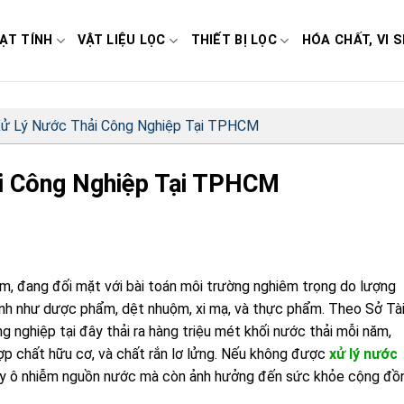
ẠT TÍNH
VẬT LIỆU LỌC
THIẾT BỊ LỌC
HÓA CHẤT, VI S
Xử Lý Nước Thải Công Nghiệp Tại TPHCM
i Công Nghiệp Tại TPHCM
am, đang đối mặt với bài toán môi trường nghiêm trọng do lượng
ành như dược phẩm, dệt nhuộm, xi mạ, và thực phẩm. Theo Sở Tà
nghiệp tại đây thải ra hàng triệu mét khối nước thải mỗi năm,
ợp chất hữu cơ, và chất rắn lơ lửng. Nếu không được
xử lý nước
gây ô nhiễm nguồn nước mà còn ảnh hưởng đến sức khỏe cộng đồ