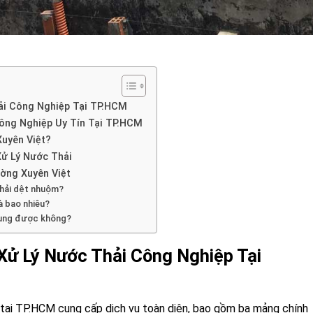
ải Công Nghiệp Tại TP.HCM
ông Nghiệp Uy Tín Tại TP.HCM
uyên Việt?
ử Lý Nước Thải
ường Xuyên Việt
thải dệt nhuộm?
là bao nhiêu?
 dụng được không?
Xử Lý Nước Thải Công Nghiệp Tại
tại TP.HCM cung cấp dịch vụ toàn diện, bao gồm ba mảng chính