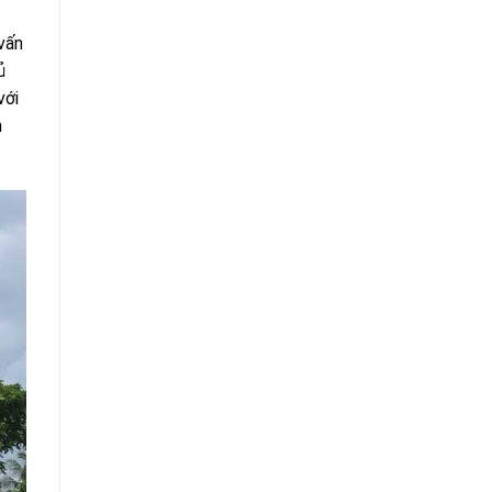
vấn
ủ
với
h