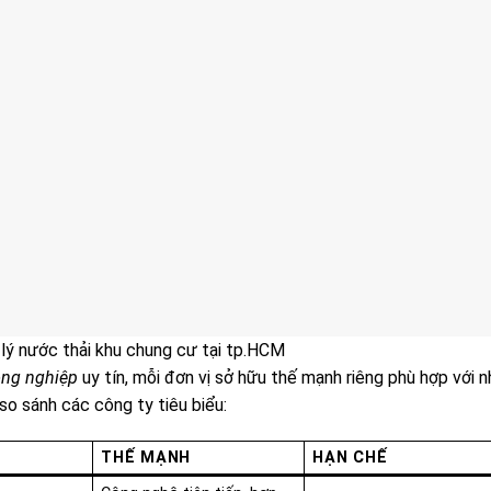
lý nước thải khu chung cư tại tp.HCM
ông nghiệp
uy tín, mỗi đơn vị sở hữu thế mạnh riêng phù hợp với n
so sánh các công ty tiêu biểu:
M
THẾ MẠNH
HẠN CHẾ