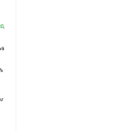
OD
,
và
0%
sư