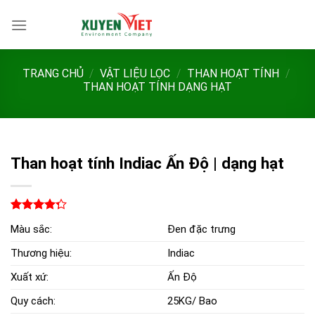
Bỏ
qua
nội
dung
TRANG CHỦ
/
VẬT LIỆU LỌC
/
THAN HOẠT TÍNH
/
THAN HOẠT TÍNH DẠNG HẠT
Than hoạt tính Indiac Ấn Độ | dạng hạt
4.25
12
trên
Màu sắc:
Đen đặc trưng
5 dựa
trên
đánh
Thương hiệu:
Indiac
giá
Xuất xứ:
Ấn Độ
Quy cách:
25KG/ Bao