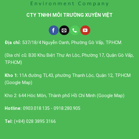
CTY TNHH MÔI TRƯỜNG XUYÊN VIỆT
Địa chỉ:
537/18/4 Nguyễn Oanh, Phường Gò Vấp, TP.HCM.
(Địa chỉ cũ: B30 Khu Biệt Thự An Lộc, Phường 17, Quận Gò Vấp,
TP.HCM)
Kho 1:
11A đường TL43, phường Thạnh Lộc, Quận 12, TP.HCM
(
Google Map
)
Kho 2: 644 Hóc Môn, Thành phố Hồ Chí Minh (
Google Map
)
Hotline:
0903.018.135 - 0918.280.905
Tel:
(+84) 028 3895 3166