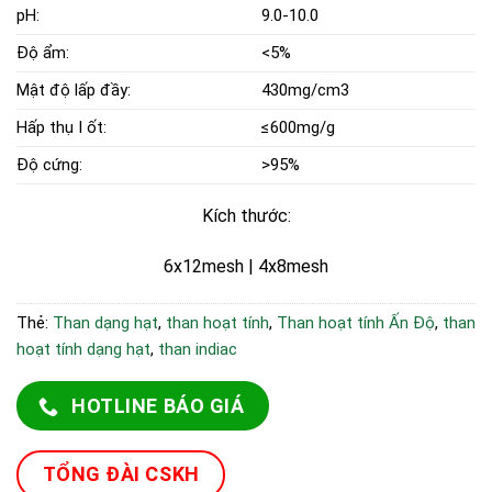
pH:
9.0-10.0
Độ ẩm:
<5%
Mật độ lấp đầy:
430mg/cm3
Hấp thụ I ốt:
≤600mg/g
Độ cứng:
>95%
Kích thước:
6x12mesh | 4x8mesh
Thẻ:
Than dạng hạt
,
than hoạt tính
,
Than hoạt tính Ấn Độ
,
than
hoạt tính dạng hạt
,
than indiac
HOTLINE BÁO GIÁ
TỔNG ĐÀI CSKH