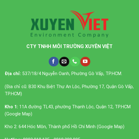
CTY TNHH MÔI TRƯỜNG XUYÊN VIỆT
Địa chỉ:
537/18/4 Nguyễn Oanh, Phường Gò Vấp, TP.HCM.
(Địa chỉ cũ: B30 Khu Biệt Thự An Lộc, Phường 17, Quận Gò Vấp,
TP.HCM)
Kho 1:
11A đường TL43, phường Thạnh Lộc, Quận 12, TP.HCM
(
Google Map
)
Kho 2: 644 Hóc Môn, Thành phố Hồ Chí Minh (
Google Map
)