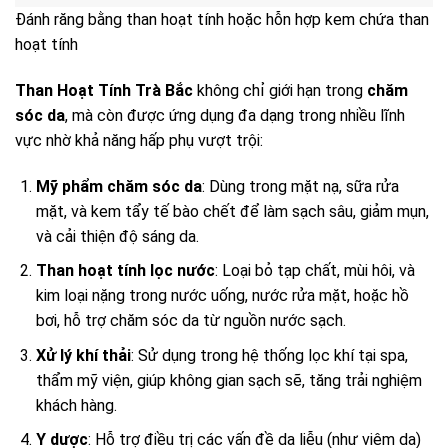
Đánh răng bằng than hoạt tính hoặc hỗn hợp kem chứa than
hoạt tính
Than Hoạt Tính Trà Bắc
không chỉ giới hạn trong
chăm
sóc da
, mà còn được ứng dụng đa dạng trong nhiều lĩnh
vực nhờ khả năng hấp phụ vượt trội:
Mỹ phẩm chăm sóc da
: Dùng trong mặt nạ, sữa rửa
mặt, và kem tẩy tế bào chết để làm sạch sâu, giảm mụn,
và cải thiện độ sáng da.
Than hoạt tính lọc nước
: Loại bỏ tạp chất, mùi hôi, và
kim loại nặng trong nước uống, nước rửa mặt, hoặc hồ
bơi, hỗ trợ chăm sóc da từ nguồn nước sạch.
Xử lý khí thải
: Sử dụng trong hệ thống lọc khí tại spa,
thẩm mỹ viện, giúp không gian sạch sẽ, tăng trải nghiệm
khách hàng.
Y dược
: Hỗ trợ điều trị các vấn đề da liễu (như viêm da)