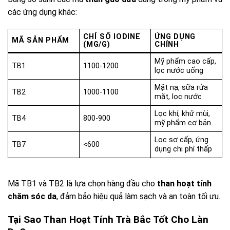
các ứng dụng khác:
CHỈ SỐ IODINE
ỨNG DỤNG
MÃ SẢN PHẨM
(MG/G)
CHÍNH
Mỹ phẩm cao cấp,
TB1
1100-1200
lọc nước uống
Mặt nạ, sữa rửa
TB2
1000-1100
mặt, lọc nước
Lọc khí, khử mùi,
TB4
800-900
mỹ phẩm cơ bản
Lọc sơ cấp, ứng
TB7
<600
dụng chi phí thấp
Mã TB1 và TB2 là lựa chọn hàng đầu cho
than hoạt tính
chăm sóc da
, đảm bảo hiệu quả làm sạch và an toàn tối ưu.
Tại Sao Than Hoạt Tính Trà Bắc Tốt Cho Làn