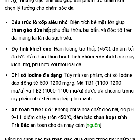
m²/g). Những đặc tính sau giúp sản phẩm trở thành lựa
chọn lý tưởng cho chăm sóc da:
Cấu trúc lỗ xốp siêu nhỏ
: Diện tích bề mặt lớn giúp
than gáo dừa
hấp phụ dầu thừa, bụi bẩn, và độc tố trên
da, mang lại làn da sạch sâu.
Độ tinh khiết cao
: Hàm lượng tro thấp (<5%), độ ẩm tối
đa 5%, đảm bảo
than hoạt tính chăm sóc da
không gây
kích ứng, phù hợp với mọi loại da.
Chỉ số Iodine đa dạng
: Tùy mã sản phẩm, chỉ số Iodine
dao động từ 600-1200 mg/g. Mã TB1 (1100-1200
mg/g) và TB2 (1000-1100 mg/g) được ưa chuộng trong
mỹ phẩm nhờ khả năng hấp phụ mạnh.
An toàn tuyệt đối
: Không chứa hóa chất độc hại, độ pH
9-11, điểm cháy trên 450°C, đảm bảo
than hoạt tính
Trà Bắc
an toàn cho da nhạy cảm.[
nguồn
]
Bảng so sánh các mã
than gáo dừa
dùng trong mỹ phẩm và