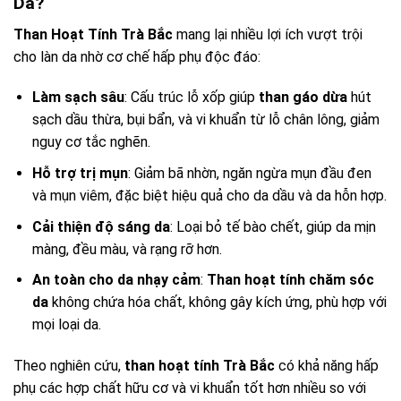
Da?
Than Hoạt Tính Trà Bắc
mang lại nhiều lợi ích vượt trội
cho làn da nhờ cơ chế hấp phụ độc đáo:
Làm sạch sâu
: Cấu trúc lỗ xốp giúp
than gáo dừa
hút
sạch dầu thừa, bụi bẩn, và vi khuẩn từ lỗ chân lông, giảm
nguy cơ tắc nghẽn.
Hỗ trợ trị mụn
: Giảm bã nhờn, ngăn ngừa mụn đầu đen
và mụn viêm, đặc biệt hiệu quả cho da dầu và da hỗn hợp.
Cải thiện độ sáng da
: Loại bỏ tế bào chết, giúp da mịn
màng, đều màu, và rạng rỡ hơn.
An toàn cho da nhạy cảm
:
Than hoạt tính chăm sóc
da
không chứa hóa chất, không gây kích ứng, phù hợp với
mọi loại da.
Theo nghiên cứu,
than hoạt tính Trà Bắc
có khả năng hấp
phụ các hợp chất hữu cơ và vi khuẩn tốt hơn nhiều so với