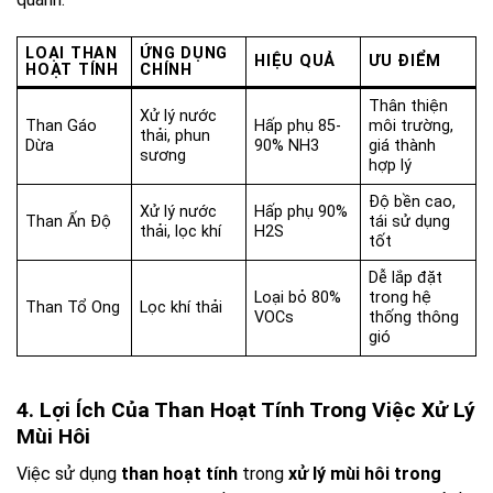
LOẠI THAN
ỨNG DỤNG
HIỆU QUẢ
ƯU ĐIỂM
HOẠT TÍNH
CHÍNH
Thân thiện
Xử lý nước
Than Gáo
Hấp phụ 85-
môi trường,
thải, phun
Dừa
90% NH3
giá thành
sương
hợp lý
Độ bền cao,
Xử lý nước
Hấp phụ 90%
Than Ấn Độ
tái sử dụng
thải, lọc khí
H2S
tốt
Dễ lắp đặt
Loại bỏ 80%
trong hệ
Than Tổ Ong
Lọc khí thải
VOCs
thống thông
gió
4. Lợi Ích Của Than Hoạt Tính Trong Việc Xử Lý
Mùi Hôi
Việc sử dụng
than hoạt tính
trong
xử lý mùi hôi trong