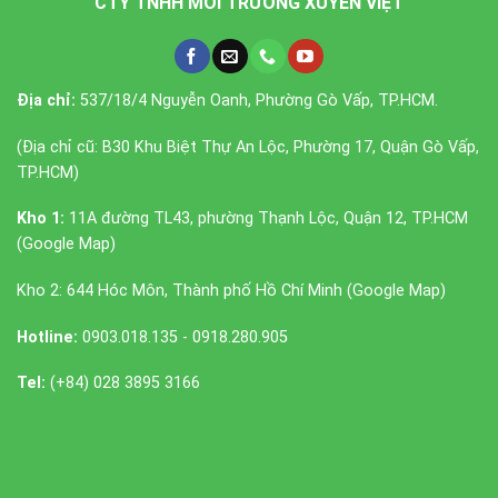
CTY TNHH MÔI TRƯỜNG XUYÊN VIỆT
Địa chỉ:
537/18/4 Nguyễn Oanh, Phường Gò Vấp, TP.HCM.
(Địa chỉ cũ: B30 Khu Biệt Thự An Lộc, Phường 17, Quận Gò Vấp,
TP.HCM)
Kho 1:
11A đường TL43, phường Thạnh Lộc, Quận 12, TP.HCM
(
Google Map
)
Kho 2: 644 Hóc Môn, Thành phố Hồ Chí Minh (
Google Map
)
Hotline:
0903.018.135 - 0918.280.905
Tel:
(+84) 028 3895 3166