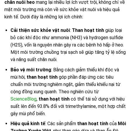
chăn nuôi heo
mang lại nhiều lợi ích vượt trội, không chỉ về
mặt môi trường mà còn về sức khỏe vật nuôi và hiệu quả
kinh tế. Dưới đây là những lợi ích chính:
Cải thiện sức khỏe vật nuôi
:
Than hoạt tính
giúp loại
bỏ các khí độc như ammonia (NH3) và hydrogen sulfide
(H2S), vốn là nguyên nhân gây ra các bệnh hô hấp ở heo.
Một môi trường chuồng trại sạch sẽ giúp tăng tỷ lệ sống
và năng suất chăn nuôi.
Bảo vệ môi trường
: Bằng cách giảm thiểu khí độc và
mùi hôi,
than hoạt tính
góp phần đáp ứng các tiêu
chuẩn môi trường nghiêm ngặt, giảm thiểu khiếu nại từ
cộng đồng xung quanh. Theo nghiên cứu từ
ScienceBlog
,
than hoạt tính
có thể tái sử dụng với hiệu
suất lên đến 93.8% đối với trimethylamine, một hợp chất
gây mùi phổ biến.
Hiệu quả kinh tế
: Các sản phẩm
than hoạt tính
của
Môi
Trường Xuyên Việt
, như than gáo dừa và than Ấn Độ,