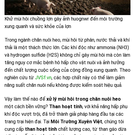
Khử mùi hôi chuồng lợn gây ảnh huognwr đến môi trường
xung quanh và sức khỏe của lợn
Trong ngành chăn nuôi heo, mùi hôi từ phân, nước thải và khí
thải là một thách thức lớn. Các khí độc như ammonia (NH3)
và hydrogen sulfide (H2S) không chỉ gây mùi hôi mà còn làm
tăng nguy cơ mắc bệnh hô hấp cho vật nuôi và ảnh hưởng
đến chất lượng cuộc sống của cộng đồng xung quanh. Theo
nghiên cứu từ
JVSf.vn
, các hợp chất này có thể làm giảm
năng suất chăn nuôi nếu không được kiểm soát hiệu quả.
Vậy làm thế nào để
xử lý mùi hôi trong chăn nuôi heo
một cách bền vững?
Than hoạt tính
, với khả năng hấp phụ
khí độc vượt trội, đã trở thành giải pháp hàng đầu tại các
trang trại hiện đại. Tại
Môi Trường Xuyên Việt
, chúng tôi
cung cấp
than hoạt tính
chất lượng cao, từ than gáo dừa