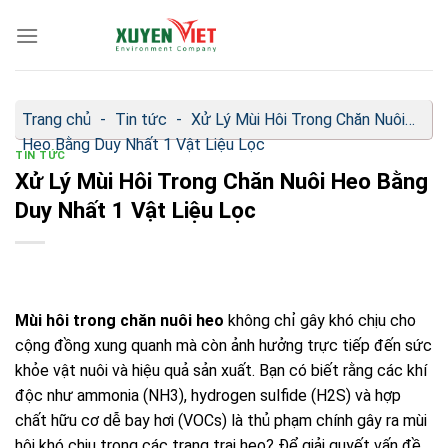
Bỏ
qua
nội
dung
Trang chủ
-
Tin tức
-
Xử Lý Mùi Hôi Trong Chăn Nuôi
Heo Bằng Duy Nhất 1 Vật Liệu Lọc
TIN TỨC
Xử Lý Mùi Hôi Trong Chăn Nuôi Heo Bằng
Duy Nhất 1 Vật Liệu Lọc
Mùi hôi trong chăn nuôi heo
không chỉ gây khó chịu cho
cộng đồng xung quanh mà còn ảnh hưởng trực tiếp đến sức
khỏe vật nuôi và hiệu quả sản xuất. Bạn có biết rằng các khí
độc như ammonia (NH3), hydrogen sulfide (H2S) và hợp
chất hữu cơ dễ bay hơi (VOCs) là thủ phạm chính gây ra mùi
hôi khó chịu trong các trang trại heo? Để giải quyết vấn đề