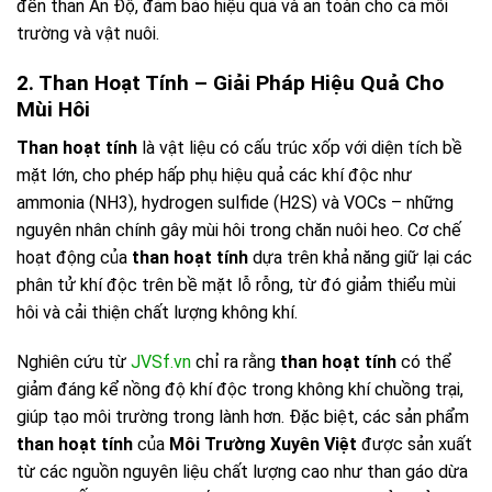
đến than Ấn Độ, đảm bảo hiệu quả và an toàn cho cả môi
trường và vật nuôi.
2. Than Hoạt Tính – Giải Pháp Hiệu Quả Cho
Mùi Hôi
Than hoạt tính
là vật liệu có cấu trúc xốp với diện tích bề
mặt lớn, cho phép hấp phụ hiệu quả các khí độc như
ammonia (NH3), hydrogen sulfide (H2S) và VOCs – những
nguyên nhân chính gây mùi hôi trong chăn nuôi heo. Cơ chế
hoạt động của
than hoạt tính
dựa trên khả năng giữ lại các
phân tử khí độc trên bề mặt lỗ rỗng, từ đó giảm thiểu mùi
hôi và cải thiện chất lượng không khí.
Nghiên cứu từ
JVSf.vn
chỉ ra rằng
than hoạt tính
có thể
giảm đáng kể nồng độ khí độc trong không khí chuồng trại,
giúp tạo môi trường trong lành hơn. Đặc biệt, các sản phẩm
than hoạt tính
của
Môi Trường Xuyên Việt
được sản xuất
từ các nguồn nguyên liệu chất lượng cao như than gáo dừa