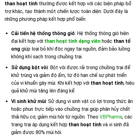
than hoạt tính
thường được kết hợp với các biện pháp bổ
trợ khác, tạo thành một chiến lược toàn diện. Dưới đây là
những phương pháp kết hợp phổ biến:
Cải tiến hệ thống thông gió
: Hệ thống thông gió hiện
đại kết hợp với
than hoạt tính dạng viên
hoặc
than tổ
ong
giúp loại bỏ khí độc ngay tại nguồn, đảm bảo luồng
không khí sạch trong chuồng trại.
Sử dụng bột vôi
: Bột vôi được rải trong chuồng trại để
khử trùng và giảm độ ẩm, từ đó hạn chế sự phát triển
của vi khuẩn gây mùi. Khi kết hợp với
than hoạt tính
, hiệu
quả khử mùi tăng lên đáng kể.
Vi sinh khử mùi
: Sử dụng vi sinh vật có lợi trong thức ăn
hoặc phun trực tiếp vào chuồng trại giúp phân hủy chất
thải hữu cơ, giảm mùi hôi từ nguồn. Theo
VBPharma
, các
trang trại áp dụng kết hợp
than hoạt tính
và vi sinh đã
giảm được 80% mùi hôi.