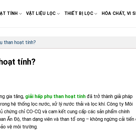
ẠT TÍNH
VẬT LIỆU LỌC
THIẾT BỊ LỌC
HÓA CHẤT, VI S
ụ than hoạt tính?
hoạt tính?
ng gia tăng,
giải hấp phụ than hoạt tính
đã trở thành giải pháp
rong hệ thống lọc nước, xử lý nước thải và lọc khí. Công ty Môi
y đủ chứng chỉ CO-CQ và cam kết cung cấp các sản phẩm chính
han Ấn Độ, than dạng viên và than tổ ong – không ngừng cải tiến
bảo vệ môi trường.