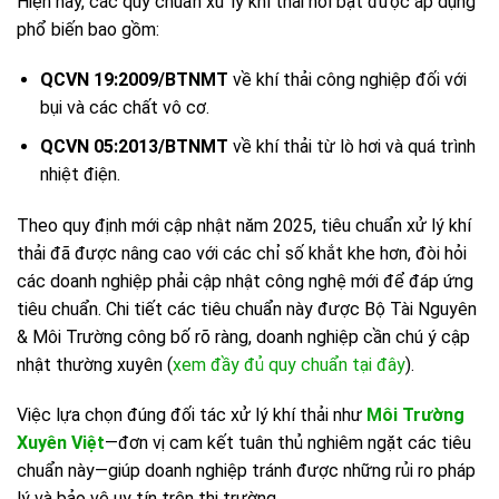
Hiện nay, các quy chuẩn xử lý khí thải nổi bật được áp dụng
phổ biến bao gồm:
QCVN 19:2009/BTNMT
về khí thải công nghiệp đối với
bụi và các chất vô cơ.
QCVN 05:2013/BTNMT
về khí thải từ lò hơi và quá trình
nhiệt điện.
Theo quy định mới cập nhật năm 2025, tiêu chuẩn xử lý khí
thải đã được nâng cao với các chỉ số khắt khe hơn, đòi hỏi
các doanh nghiệp phải cập nhật công nghệ mới để đáp ứng
tiêu chuẩn. Chi tiết các tiêu chuẩn này được Bộ Tài Nguyên
& Môi Trường công bố rõ ràng, doanh nghiệp cần chú ý cập
nhật thường xuyên (
xem đầy đủ quy chuẩn tại đây
).
Việc lựa chọn đúng đối tác xử lý khí thải như
Môi Trường
Xuyên Việt
—đơn vị cam kết tuân thủ nghiêm ngặt các tiêu
chuẩn này—giúp doanh nghiệp tránh được những rủi ro pháp
lý và bảo vệ uy tín trên thị trường.