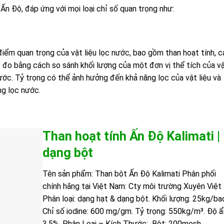
Ấn Độ, đáp ứng với mọi loại chỉ số quan trọng như:
iểm quan trọng của vật liệu lọc nước, bao gồm than hoạt tính, c
ợc đo bằng cách so sánh khối lượng của một đơn vị thể tích của v
nước. Tỷ trọng có thể ảnh hưởng đến khả năng lọc của vật liệu và
ng lọc nước.
Than hoạt tính Ấn Độ Kalimati |
dạng bột
Tên sản phẩm: Than bột Ấn Độ Kalimati Phân phối
chính hãng tại Việt Nam: Cty môi trường Xuyên Việt
Phân loại: dạng hạt & dạng bột. Khối lượng: 25kg/ba
Chỉ số iodine: 600 mg/gm. Tỷ trọng: 550kg/m³. Độ 
3.5%. Phân Loại – Kích Thước: Bột: 200mesh