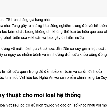
ao để tránh hàng giả hàng nhái
iả nhái đang gây ra những tác động nghiêm trọng đối với hệ thố
ệu lọc kém chất lượng không chỉ không thể loại bỏ hiệu quả các c
sự phát triển của vi khuẩn và tảo, gây ô nhiễm nước.
 lượng về mặt hóa học và cơ học, dẫn đến sự suy giảm hiệu suất
gây ra nguy cơ nhiễm bệnh và ảnh hưởng đến sức khỏe cộng đồng
c là hết sức quan trọng để đảm bảo an toàn và sự ổn định của
iệc tìm hiểu Vật liệu lọc Nghệ An với sản phẩm chính hãng tại Xu
ỹ thuật cho mọi loại hệ thống
oại vật liệu lọc có đủ kích thước và các chỉ số khác nhau với mọ