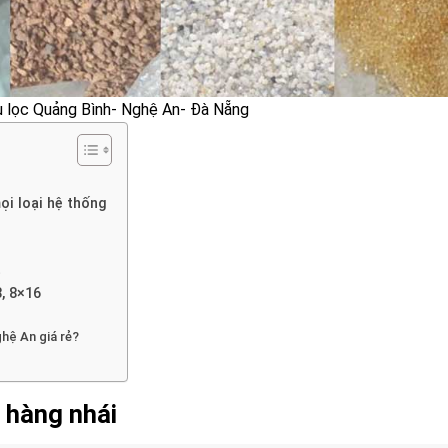
ệu lọc Quảng Bình- Nghệ An- Đà Nẵng
ọi loại hệ thống
t
, 8×16
hệ An giá rẻ?
ả hàng nhái