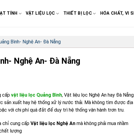
ẠT TÍNH
VẬT LIỆU LỌC
THIẾT BỊ LỌC
HÓA CHẤT, VI S
Quảng Bình- Nghệ An- Đà Nẵng
Bình- Nghệ An- Đà Nẵng
g cấp
vật liệu lọc Quảng Bình
, Vật liệu lọc Nghệ An hay Đà Nẵng
c sản xuất hay hệ thống xử lý nước thải. Mà không tìm được địa
c với chi phí quá đắt để duy trì hệ thống vận hành trơn tru.
ịa chỉ cung cấp
Vật liệu lọc Nghệ An
mà không phải mua nhầm
chất lượng