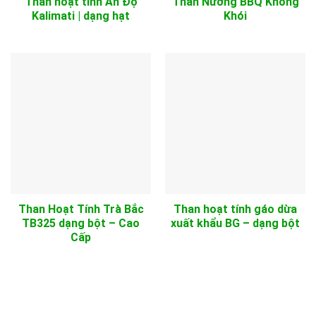
Than hoạt tính Ấn Độ
Than Nướng BBQ Không
Kalimati | dạng hạt
Khói
Than Hoạt Tính Trà Bắc
Than hoạt tính gáo dừa
TB325 dạng bột – Cao
xuất khẩu BG – dạng bột
Cấp