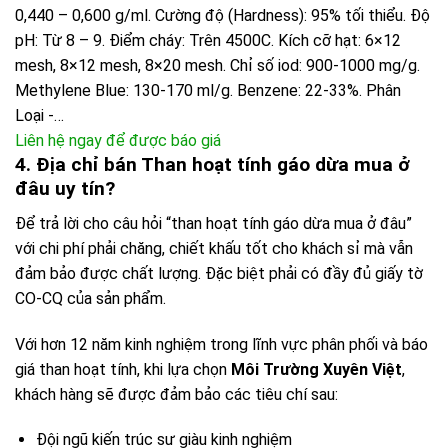
0,440 – 0,600 g/ml. Cường độ (Hardness): 95% tối thiểu. Độ
pH: Từ 8 – 9. Điểm cháy: Trên 4500C. Kích cỡ hạt: 6×12
mesh, 8×12 mesh, 8×20 mesh. Chỉ số iod: 900-1000 mg/g.
Methylene Blue: 130-170 ml/g. Benzene: 22-33%. Phân
Loại -…
Liên hệ ngay để được báo giá
4. Địa chỉ bán Than hoạt tính gáo dừa mua ở
đâu uy tín?
Để trả lời cho câu hỏi “than hoạt tính gáo dừa mua ở đâu”
với chi phí phải chăng, chiết khấu tốt cho khách sỉ mà vẫn
đảm bảo được chất lượng. Đặc biệt phải có đầy đủ giấy tờ
CO-CQ của sản phẩm.
Với hơn 12 năm kinh nghiệm trong lĩnh vực phân phối và báo
giá than hoạt tính, khi lựa chọn
Môi Trường Xuyên Việt
,
khách hàng sẽ được đảm bảo các tiêu chí sau:
Đội ngũ kiến trúc sư giàu kinh nghiệm