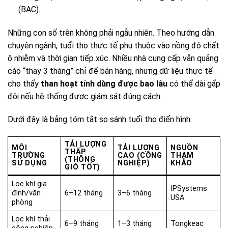
(BAC).
Những con số trên không phải ngẫu nhiên. Theo hướng dẫn
chuyên ngành, tuổi thọ thực tế phụ thuộc vào nồng độ chất
ô nhiễm và thời gian tiếp xúc. Nhiều nhà cung cấp vẫn quảng
cáo “thay 3 tháng” chỉ để bán hàng, nhưng dữ liệu thực tế
cho thấy
than hoạt tính dùng được bao lâu
có thể dài gấp
đôi nếu hệ thống được giám sát đúng cách.
Dưới đây là bảng tóm tắt so sánh tuổi thọ điển hình:
TẢI LƯỢNG
MÔI
TẢI LƯỢNG
NGUỒN
THẤP
TRƯỜNG
CAO (CÔNG
THAM
(THÔNG
SỬ DỤNG
NGHIỆP)
KHẢO
GIÓ TỐT)
Lọc khí gia
IPSystems
đình/văn
6–12 tháng
3–6 tháng
USA
phòng
Lọc khí thải
6–9 tháng
1–3 tháng
Tongkeac