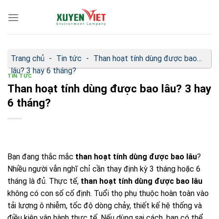
Bỏ
qua
nội
dung
Trang chủ
-
Tin tức
-
Than hoạt tính dùng được bao
lâu? 3 hay 6 tháng?
TIN TỨC
Than hoạt tính dùng được bao lâu? 3 hay
6 tháng?
Bạn đang thắc mắc
than hoạt tính dùng được bao lâu
?
Nhiều người vẫn nghĩ chỉ cần thay định kỳ 3 tháng hoặc 6
tháng là đủ. Thực tế,
than hoạt tính dùng được bao lâu
không có con số cố định. Tuổi thọ phụ thuộc hoàn toàn vào
tải lượng ô nhiễm, tốc độ dòng chảy, thiết kế hệ thống và
điều kiện vận hành thực tế. Nếu dùng sai cách, bạn có thể