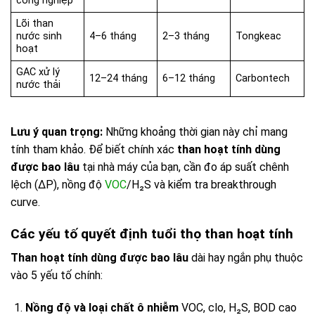
công nghiệp
Lõi than
nước sinh
4–6 tháng
2–3 tháng
Tongkeac
hoạt
GAC xử lý
12–24 tháng
6–12 tháng
Carbontech
nước thải
Lưu ý quan trọng:
Những khoảng thời gian này chỉ mang
tính tham khảo. Để biết chính xác
than hoạt tính dùng
được bao lâu
tại nhà máy của bạn, cần đo áp suất chênh
lệch (ΔP), nồng độ
VOC
/H₂S và kiểm tra breakthrough
curve.
Các yếu tố quyết định tuổi thọ than hoạt tính
Than hoạt tính dùng được bao lâu
dài hay ngắn phụ thuộc
vào 5 yếu tố chính:
Nồng độ và loại chất ô nhiễm
VOC, clo, H₂S, BOD cao