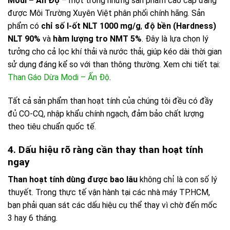
Modi – Ấn Độ
– một trong những sản phẩm cao cấp đang
được Môi Trường Xuyên Việt phân phối chính hãng. Sản
phẩm có
chỉ số I-ốt NLT 1000 mg/g
,
độ bền (Hardness)
NLT 90%
và
hàm lượng tro NMT 5%
. Đây là lựa chọn lý
tưởng cho cả lọc khí thải và nước thải, giúp kéo dài thời gian
sử dụng đáng kể so với than thông thường. Xem chi tiết tại:
Than Gáo Dừa Modi – Ấn Độ
.
Tất cả sản phẩm than hoạt tính của chúng tôi đều có đầy
đủ CO-CQ, nhập khẩu chính ngạch, đảm bảo chất lượng
theo tiêu chuẩn quốc tế.
4. Dấu hiệu rõ ràng cần thay than hoạt tính
ngay
Than hoạt tính dùng được bao lâu
không chỉ là con số lý
thuyết. Trong thực tế vận hành tại các nhà máy TP.HCM,
bạn phải quan sát các dấu hiệu cụ thể thay vì chờ đến mốc
3 hay 6 tháng.