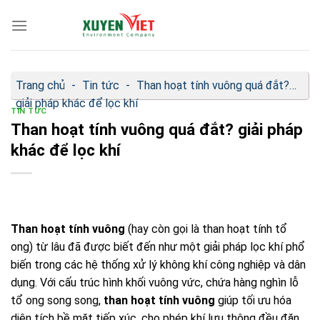
Bỏ
qua
nội
dung
Trang chủ
-
Tin tức
-
Than hoạt tính vuông quá đắt?
giải pháp khác để lọc khí
TIN TỨC
Than hoạt tính vuông quá đắt? giải pháp
khác để lọc khí
Than hoạt tính vuông
(hay còn gọi là than hoạt tính tổ
ong) từ lâu đã được biết đến như một giải pháp lọc khí phổ
biến trong các hệ thống xử lý không khí công nghiệp và dân
dụng. Với cấu trúc hình khối vuông vức, chứa hàng nghìn lỗ
tổ ong song song,
than hoạt tính vuông
giúp tối ưu hóa
diện tích bề mặt tiếp xúc, cho phép khí lưu thông đều đặn