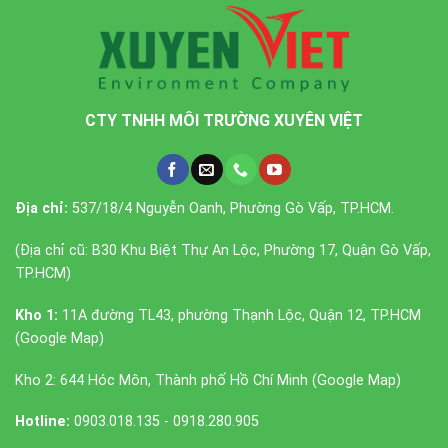
CTY TNHH MÔI TRƯỜNG XUYÊN VIỆT
Địa chỉ:
537/18/4 Nguyễn Oanh, Phường Gò Vấp, TP.HCM.
(Địa chỉ cũ: B30 Khu Biệt Thự An Lộc, Phường 17, Quận Gò Vấp,
TP.HCM)
Kho 1:
11A đường TL43, phường Thạnh Lộc, Quận 12, TP.HCM
(
Google Map
)
Kho 2: 644 Hóc Môn, Thành phố Hồ Chí Minh (
Google Map
)
Hotline:
0903.018.135 - 0918.280.905