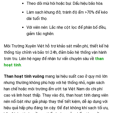
Theo dõi mùi hôi hoặc bụi: Dấu hiệu bão hòa.
Làm sạch khung đỡ, tránh độ ẩm >70% để kéo
dài tuổi thọ.
Với viên nén: Lắc nhẹ cột lọc để phân bố đều,
giảm tắc nghẽn.
Môi Trường Xuyên Việt hỗ trợ khảo sát miễn phí, thiết kế hệ
thống tùy chỉnh và bảo trì 24h, đảm bảo hệ thống vận hành
trơn tru. Liên hệ ngay để nhận tư vấn chuyên sâu về
than
hoạt tính
.
Than hoạt tính vuông
mang lại hiệu suất cao ở quy mô lớn
nhưng thường không phù hợp với hệ thống nhỏ, ngân sách
hạn chế hoặc môi trường ẩm ướt tại Việt Nam do chi phí
cao và linh hoạt thấp. Thay vào đó, than hoạt tính dạng viên
nén nổi bật như giải pháp thay thế tiết kiệm, dễ áp dụng với
hiệu quả hấp phụ đáng tin cậy. Để đạt không khí sạch tối ưu,