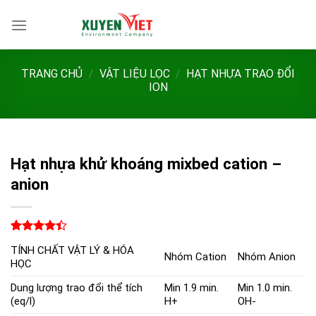
Bỏ
qua
nội
dung
TRANG CHỦ
/
VẬT LIỆU LỌC
/
HẠT NHỰA TRAO ĐỔI
ION
Hạt nhựa khử khoáng mixbed cation –
anion
4.38
8
trên
TÍNH CHẤT VẬT LÝ & HÓA
5 dựa
Nhóm Cation
Nhóm Anion
HỌC
trên
đánh
giá
Dung lượng trao đổi thể tích
Min 1.9 min.
Min 1.0 min.
(eq/l)
H+
OH-