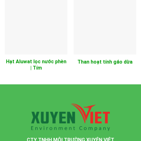
Hạt Aluwat lọc nước phèn
Than hoạt tính gáo dừa
| Tím
CTY TNHH MÔI TRƯỜNG XUYÊN VIỆT