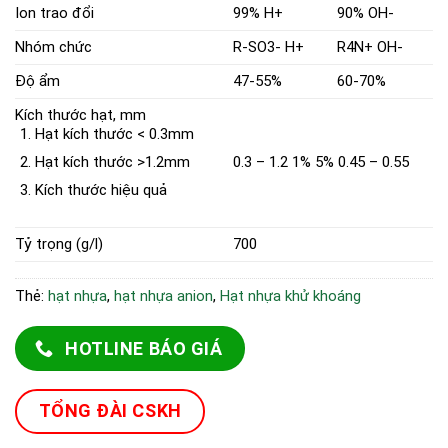
Ion trao đổi
99% H+
90% OH-
Nhóm chức
R-SO3- H+
R4N+ OH-
Độ ẩm
47-55%
60-70%
Kích thước hạt, mm
Hạt kích thước < 0.3mm
Hạt kích thước >1.2mm
0.3 – 1.2
1%
5%
0.45 – 0.55
Kích thước hiệu quả
Tỷ trọng (g/l)
700
Thẻ:
hạt nhựa
,
hạt nhựa anion
,
Hạt nhựa khử khoáng
HOTLINE BÁO GIÁ
TỔNG ĐÀI CSKH