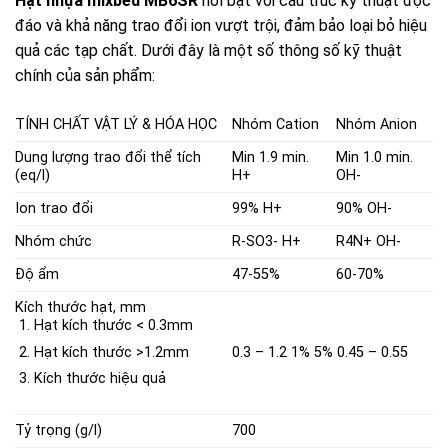
Hạt nhựa mixbed MB6SR
nổi bật với cấu trúc kỹ thuật độc
đáo và khả năng trao đổi ion vượt trội, đảm bảo loại bỏ hiệu
quả các tạp chất. Dưới đây là một số thông số kỹ thuật
chính của sản phẩm:
TÍNH CHẤT VẬT LÝ & HÓA HỌC
Nhóm Cation
Nhóm Anion
Dung lượng trao đổi thể tích
Min 1.9 min.
Min 1.0 min.
(eq/l)
H+
OH-
Ion trao đổi
99% H+
90% OH-
Nhóm chức
R-SO3- H+
R4N+ OH-
Độ ẩm
47-55%
60-70%
Kích thước hạt, mm
Hạt kích thước < 0.3mm
Hạt kích thước >1.2mm
0.3 – 1.2
1%
5%
0.45 – 0.55
Kích thước hiệu quả
Tỷ trọng (g/l)
700