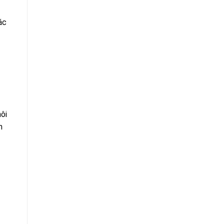
ác
ôi
m