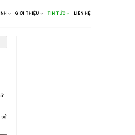
INH
GIỚI THIỆU
TIN TỨC
LIÊN HỆ
sử
u sử