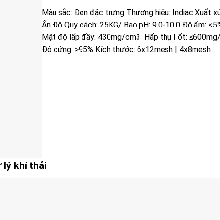
Màu sắc: Đen đặc trưng Thương hiệu: Indiac Xuất xứ
Ấn Độ Quy cách: 25KG/ Bao pH: 9.0-10.0 Độ ẩm: <
Mật độ lấp đầy: 430mg/cm3 Hấp thụ I ốt: ≤600mg
Độ cứng: >95% Kích thước: 6x12mesh | 4x8mesh
lý khí thải