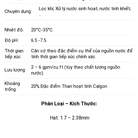
Lọc khí; Xử lý nước sinh hoạt; nước tinh khiết;
Chuyên dụng:
…
Nhiệt độ:
20°C-35°C.
Độ pH:
6.5 -7.5.
Thời gian
Căn cứ theo đặc điểm cụ thể của nguồn nước để
tiếp xúc:
tính thời gian tiếp xúc chính xác.
2 – 6 gpm/cu.ft (tùy theo chất lượng nguồn
Lưu lượng:
nước).
Khoảng
20%.
Đặc điểm Than hoạt tính Calgon
trống:
Phân Loại – Kích Thước:
Hạt: 1.7 – 2.38mm