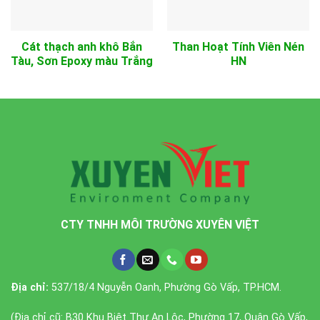
Cát thạch anh khô Bắn
Than Hoạt Tính Viên Nén
Tàu, Sơn Epoxy màu Trắng
HN
CTY TNHH MÔI TRƯỜNG XUYÊN VIỆT
Địa chỉ:
537/18/4 Nguyễn Oanh, Phường Gò Vấp, TP.HCM.
(Địa chỉ cũ: B30 Khu Biệt Thự An Lộc, Phường 17, Quận Gò Vấp,