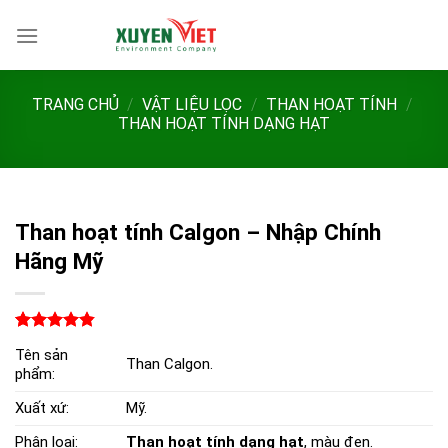
Bỏ
qua
nội
dung
TRANG CHỦ
/
VẬT LIỆU LỌC
/
THAN HOẠT TÍNH
/
THAN HOẠT TÍNH DẠNG HẠT
Than hoạt tính Calgon – Nhập Chính
Hãng Mỹ
4.79
14
trên
Tên sản
5 dựa trên
Than Calgon.
phẩm:
đánh giá
Xuất xứ:
Mỹ.
Phân loại:
Than hoạt tính dạng hạt
, màu đen.